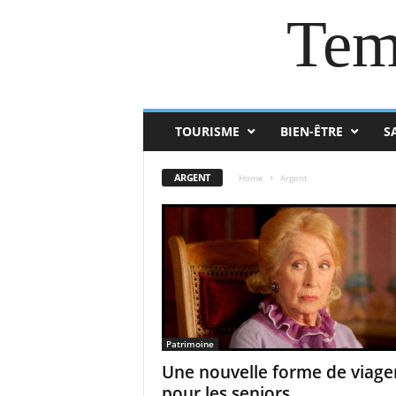
Tem
TOURISME
BIEN-ÊTRE
S
ARGENT
Home
Argent
Patrimoine
Une nouvelle forme de viage
pour les seniors