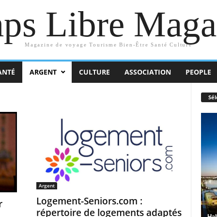
ps Libre Maga
Magazine de voyage Tourisme Bien-Être Santé Culture
ANTÉ
ARGENT
CULTURE
ASSOCIATION
PEOPLE
Sél
Argent
Logement-Seniors.com :
r
répertoire de logements adaptés