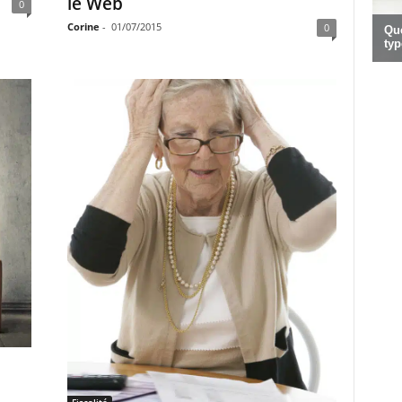
le Web
0
Corine
-
01/07/2015
0
Fiscalité