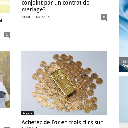
conjoint par un contrat de
mariage?
Denis
-
31/07/2015
0
a
2
Argent
Achetez de l’or en trois clics sur