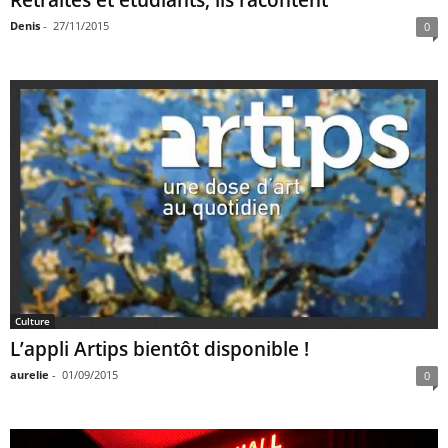
Retraités et étudiants, ils racontent
Denis
-
27/11/2015
0
Culture
L’appli Artips bientôt disponible !
aurelie
-
01/09/2015
0