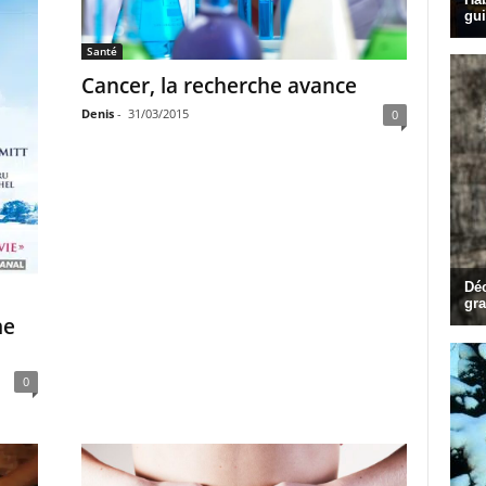
Santé
Cancer, la recherche avance
Denis
-
31/03/2015
0
me
0