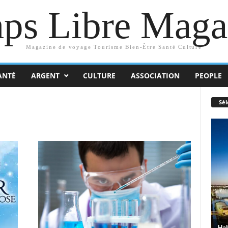
ps Libre Maga
Magazine de voyage Tourisme Bien-Être Santé Culture
ANTÉ
ARGENT
CULTURE
ASSOCIATION
PEOPLE
Sél