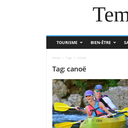
Tem
TOURISME
BIEN-ÊTRE
S
Home
Tags
Canoë
Tag: canoë