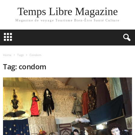
Temps Libre Magazine
Magazine de voyage Tourisme Bien-Être Santé Culture
Home
Tags
Condom
Tag: condom