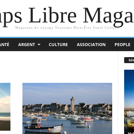
ps Libre Maga
Magazine de voyage Tourisme Bien-Être Santé Culture
ANTÉ
ARGENT
CULTURE
ASSOCIATION
PEOPLE
Sél