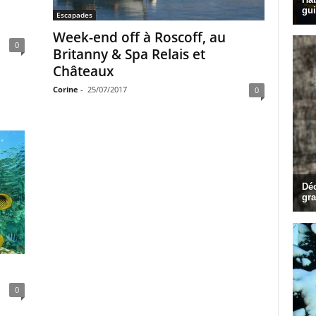
Escapades
Week-end off à Roscoff, au
0
Britanny & Spa Relais et
Châteaux
Corine
-
25/07/2017
0
0