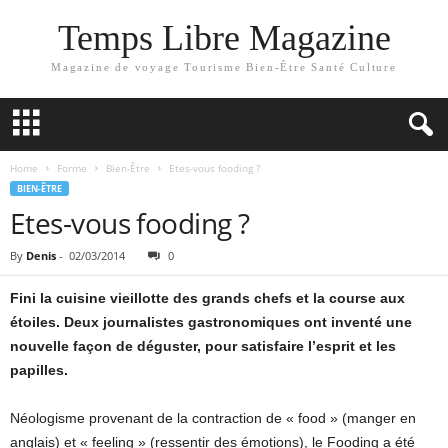
Temps Libre Magazine
Magazine de voyage Tourisme Bien-Être Santé Culture
Home
Forme
Bien-Être
Etes-vous fooding ?
BIEN-ÊTRE
Etes-vous fooding ?
By
Denis
-
02/03/2014
0
Fini la cuisine vieillotte des grands chefs et la course aux
étoiles. Deux journalistes gastronomiques ont inventé une
nouvelle façon de déguster, pour satisfaire l’esprit et les
papilles.
Néologisme provenant de la contraction de « food » (manger en
anglais) et « feeling » (ressentir des émotions), le Fooding a été