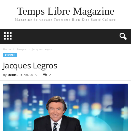
Temps Libre Magazine
Magazine de voyage Tourisme Bien-Être Santé Culture
Home
People
Jacques Legros
PEOPLE
Jacques Legros
By
Denis
-
31/01/2015
2