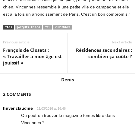
chien. Vincennes ressemble à une petite ville de campagne et elle
est à la fois un arrondissement de Paris. C’est un bon compromis.”
TAGS
JACQUES LEGROS
TF1
VINCENNES
Previous article
Next article
François de Closets :
Résidences secondaires :
« Travailler à mon âge est
combien ça coûte ?
jouissif »
Denis
2 COMMENTS
huver claudine
21/03/2016 at 16:46
Ou peut-on trouver le magazine temps libre dans
Vincennes ?