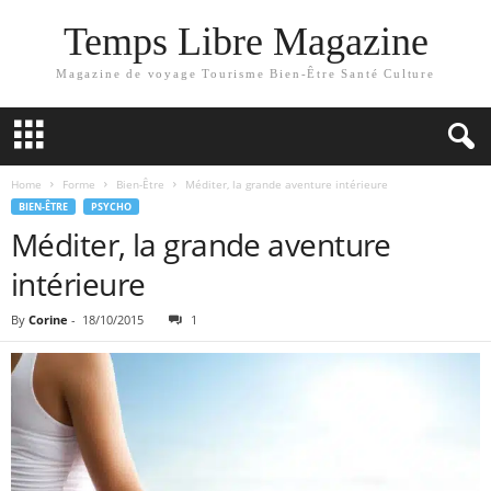
Temps Libre Magazine
Magazine de voyage Tourisme Bien-Être Santé Culture
Home
Forme
Bien-Être
Méditer, la grande aventure intérieure
BIEN-ÊTRE
PSYCHO
Méditer, la grande aventure
intérieure
By
Corine
-
18/10/2015
1