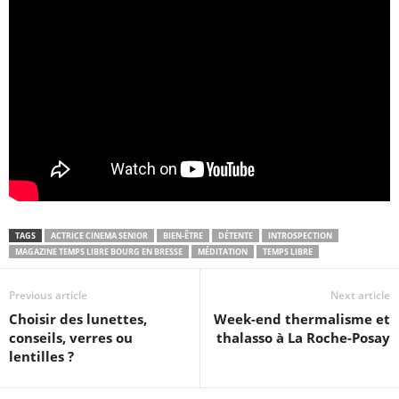
TAGS
ACTRICE CINEMA SENIOR
BIEN-ÊTRE
DÉTENTE
INTROSPECTION
MAGAZINE TEMPS LIBRE BOURG EN BRESSE
MÉDITATION
TEMPS LIBRE
Previous article
Next article
Choisir des lunettes,
Week-end thermalisme et
conseils, verres ou
thalasso à La Roche-Posay
lentilles ?