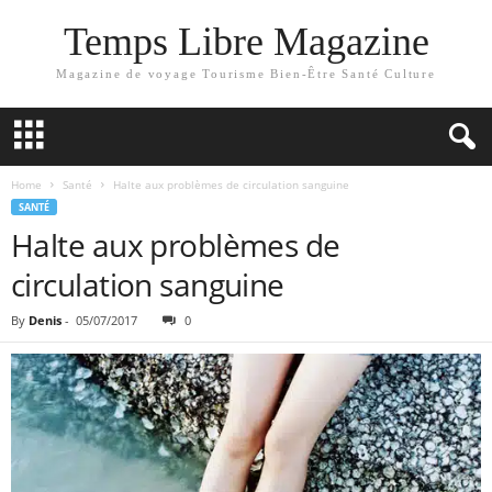
Temps Libre Magazine
Magazine de voyage Tourisme Bien-Être Santé Culture
Home
Santé
Halte aux problèmes de circulation sanguine
SANTÉ
Halte aux problèmes de
circulation sanguine
By
Denis
-
05/07/2017
0