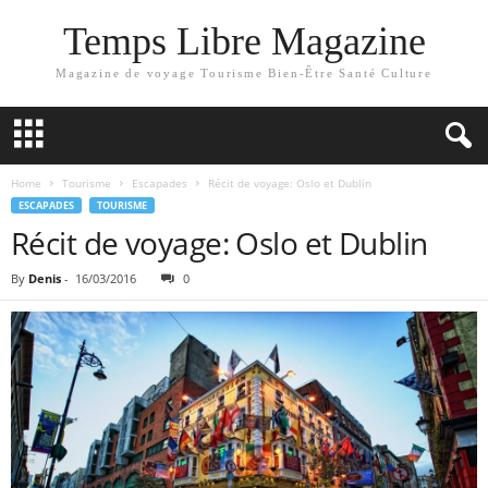
Temps Libre Magazine
Magazine de voyage Tourisme Bien-Être Santé Culture
Home
Tourisme
Escapades
Récit de voyage: Oslo et Dublin
ESCAPADES
TOURISME
Récit de voyage: Oslo et Dublin
By
Denis
-
16/03/2016
0