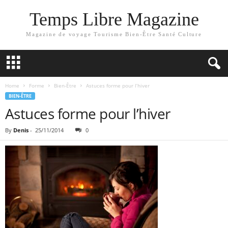
Temps Libre Magazine
Magazine de voyage Tourisme Bien-Être Santé Culture
Home
Forme
Bien-Être
Astuces forme pour l’hiver
BIEN-ÊTRE
Astuces forme pour l’hiver
By
Denis
-
25/11/2014
0