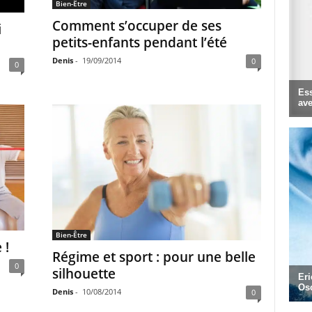
Bien-Être
Comment s’occuper de ses
i
petits-enfants pendant l’été
Denis
-
19/09/2014
0
0
Bien-Être
 !
Régime et sport : pour une belle
0
silhouette
Denis
-
10/08/2014
0