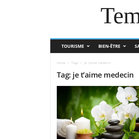
Tem
TOURISME
BIEN-ÊTRE
S
Home
Tags
Je t’aime medecin
Tag: je t’aime medecin