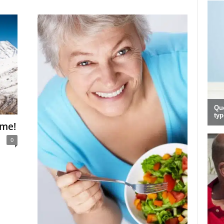
rme!
0