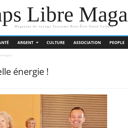
ps Libre Maga
Magazine de voyage Tourisme Bien-Être Santé Culture
ANTÉ
ARGENT
CULTURE
ASSOCIATION
PEOPLE
 énergie !
lle énergie !