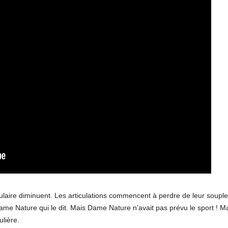
laire diminuent. Les articulations commencent à perdre de leur souples
ame Nature qui le dit. Mais Dame Nature n’avait pas prévu le sport ! Mai
lière.