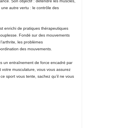
rance. Son objectif : détendre les muscles,
une autre vertu : le contrôle des
’est enrichi de pratiques thérapeutiques
sa souplesse. Fondé sur des mouvements
l’arthrite, les problèmes
 coordination des mouvements.
mais un entraînement de force encadré par
et votre musculature, vous vous assurez
 ce sport vous tente, sachez qu’il ne vous