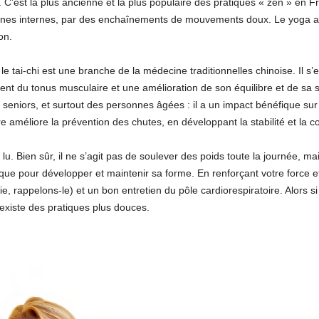
. C’est la plus ancienne et la plus populaire des pratiques « zen » en F
 organes internes, par des enchaînements de mouvements doux. Le yoga a 
on.
, le tai-chi est une branche de la médecine traditionnelles chinoise. Il s
ement du tonus musculaire et une amélioration de son équilibre et de 
des seniors, et surtout des personnes âgées : il a un impact bénéfique sur 
re améliore la prévention des chutes, en développant la stabilité et la
lu. Bien sûr, il ne s’agit pas de soulever des poids toute la journée, 
ique pour développer et maintenir sa forme. En renforçant votre force 
, rappelons-le) et un bon entretien du pôle cardiorespiratoire. Alors si
l existe des pratiques plus douces.