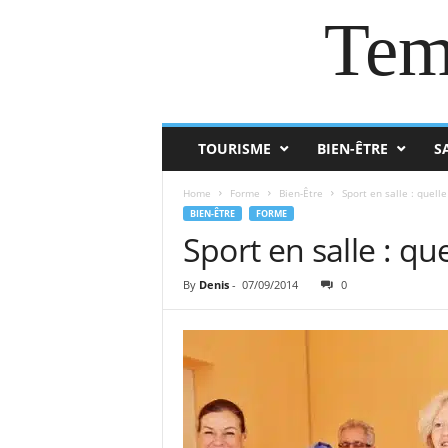
Tem
TOURISME
BIEN-ÊTRE
S
Home
Forme
Bien-Être
Sport en salle : quelle
BIEN-ÊTRE
FORME
Sport en salle : que
By
Denis
-
07/09/2014
0