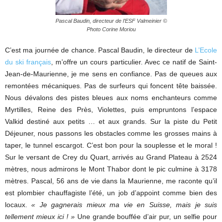
Pascal Baudin, directeur de l’ESF Valmeinier ©
Photo Corine Moriou
C’est ma journée de chance. Pascal Baudin, le directeur de
L’Ecole
du ski français
, m’offre un cours particulier. Avec ce natif de Saint-
Jean-de-Maurienne, je me sens en confiance. Pas de queues aux
remontées mécaniques. Pas de surfeurs qui foncent tête baissée.
Nous dévalons des pistes bleues aux noms enchanteurs comme
Myrtilles, Reine des Près, Violettes, puis empruntons l’espace
Valkid destiné aux petits … et aux grands. Sur la piste du Petit
Déjeuner, nous passons les obstacles comme les grosses mains à
taper, le tunnel escargot. C’est bon pour la souplesse et le moral !
Sur le versant de Crey du Quart, arrivés au Grand Plateau à 2524
mètres, nous admirons le Mont Thabor dont le pic culmine à 3178
mètres. Pascal, 56 ans de vie dans la Maurienne, me raconte qu’il
est plombier chauffagiste l’été, un job d’appoint comme bien des
locaux.
« Je gagnerais mieux ma vie en Suisse, mais je suis
tellement mieux ici ! »
Une grande bouffée d’air pur, un selfie pour