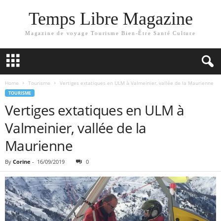
Temps Libre Magazine
Magazine de voyage Tourisme Bien-Être Santé Culture
Home
Tourisme
Vertiges extatiques en ULM à Valmeinier, vallée de la Maurienne
TOURISME
Vertiges extatiques en ULM à
Valmeinier, vallée de la
Maurienne
By
Corine
-
16/09/2019
0