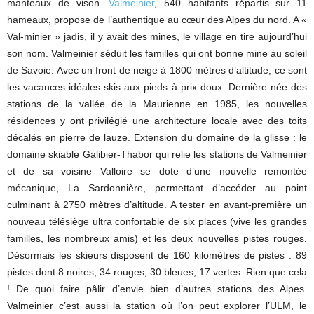
manteaux de vison.
Valmeinier
, 540 habitants répartis sur 11
hameaux, propose de l’authentique au cœur des Alpes du nord. A «
Val-minier » jadis, il y avait des mines, le village en tire aujourd’hui
son nom. Valmeinier séduit les familles qui ont bonne mine au soleil
de Savoie. Avec un front de neige à 1800 mètres d’altitude, ce sont
les vacances idéales skis aux pieds à prix doux. Dernière née des
stations de la vallée de la Maurienne en 1985, les nouvelles
résidences y ont privilégié une architecture locale avec des toits
décalés en pierre de lauze. Extension du domaine de la glisse : le
domaine skiable Galibier-Thabor qui relie les stations de Valmeinier
et de sa voisine Valloire se dote d’une nouvelle remontée
mécanique, La Sardonnière, permettant d’accéder au point
culminant à 2750 mètres d’altitude. A tester en avant-première un
nouveau télésiège ultra confortable de six places (vive les grandes
familles, les nombreux amis) et les deux nouvelles pistes rouges.
Désormais les skieurs disposent de 160 kilomètres de pistes : 89
pistes dont 8 noires, 34 rouges, 30 bleues, 17 vertes. Rien que cela
! De quoi faire pâlir d’envie bien d’autres stations des Alpes.
Valmeinier c’est aussi la station où l’on peut explorer l’ULM, le