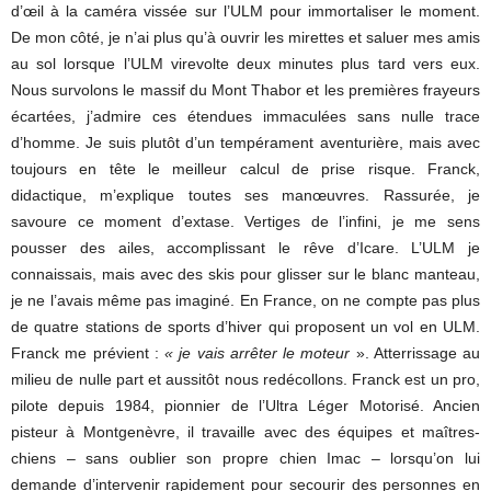
d’œil à la caméra vissée sur l’ULM pour immortaliser le moment.
De mon côté, je n’ai plus qu’à ouvrir les mirettes et saluer mes amis
au sol lorsque l’ULM virevolte deux minutes plus tard vers eux.
Nous survolons le massif du Mont Thabor et les premières frayeurs
écartées, j’admire ces étendues immaculées sans nulle trace
d’homme. Je suis plutôt d’un tempérament aventurière, mais avec
toujours en tête le meilleur calcul de prise risque. Franck,
didactique, m’explique toutes ses manœuvres. Rassurée, je
savoure ce moment d’extase. Vertiges de l’infini, je me sens
pousser des ailes, accomplissant le rêve d’Icare. L’ULM je
connaissais, mais avec des skis pour glisser sur le blanc manteau,
je ne l’avais même pas imaginé. En France, on ne compte pas plus
de quatre stations de sports d’hiver qui proposent un vol en ULM.
Franck me prévient :
« je vais arrêter le moteur
». Atterrissage au
milieu de nulle part et aussitôt nous redécollons. Franck est un pro,
pilote depuis 1984, pionnier de l’Ultra Léger Motorisé. Ancien
pisteur à Montgenèvre, il travaille avec des équipes et maîtres-
chiens – sans oublier son propre chien Imac – lorsqu’on lui
demande d’intervenir rapidement pour secourir des personnes en