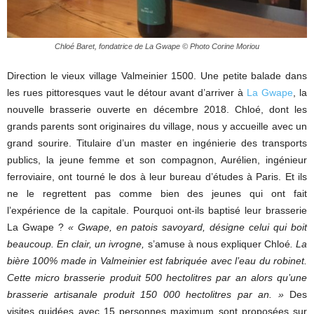
Chloé Baret, fondatrice de La Gwape © Photo Corine Moriou
Direction le vieux village Valmeinier 1500. Une petite balade dans
les rues pittoresques vaut le détour avant d’arriver à
La Gwape
, la
nouvelle brasserie ouverte en décembre 2018. Chloé, dont les
grands parents sont originaires du village, nous y accueille avec un
grand sourire. Titulaire d’un master en ingénierie des transports
publics, la jeune femme et son compagnon, Aurélien, ingénieur
ferroviaire, ont tourné le dos à leur bureau d’études à Paris. Et ils
ne le regrettent pas comme bien des jeunes qui ont fait
l’expérience de la capitale. Pourquoi ont-ils baptisé leur brasserie
La Gwape ?
« Gwape, en patois savoyard, désigne celui qui boit
beaucoup. En clair, un ivrogne,
s’amuse à nous expliquer Chloé
. La
bière 100% made in Valmeinier est fabriquée avec l’eau du robinet.
Cette micro brasserie produit 500 hectolitres par an alors qu’une
brasserie artisanale produit 150 000 hectolitres par an. »
Des
visites guidées avec 15 personnes maximum sont proposées sur