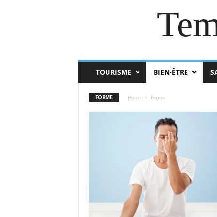
Tem
TOURISME
BIEN-ÊTRE
S
FORME
Home
Forme