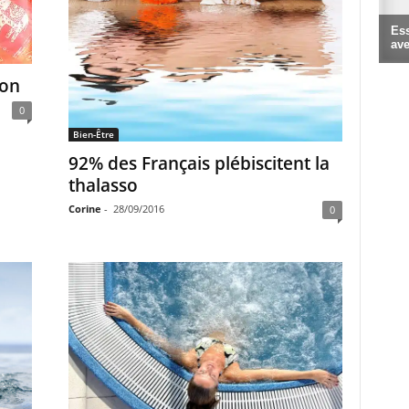
non
0
Bien-Être
92% des Français plébiscitent la
thalasso
Corine
-
28/09/2016
0