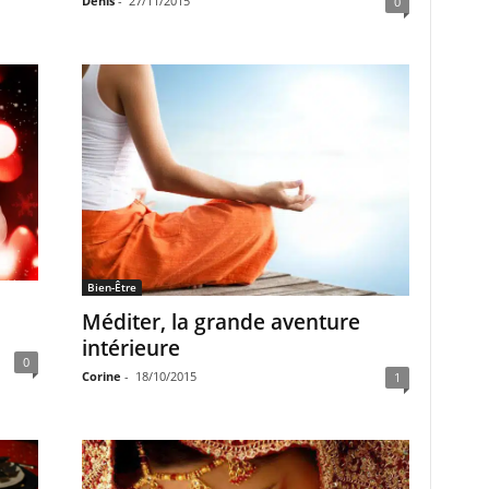
Denis
-
27/11/2015
0
Bien-Être
Méditer, la grande aventure
intérieure
0
Corine
-
18/10/2015
1