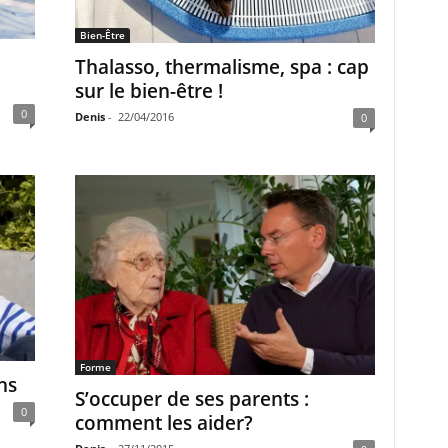
Bien-Être
Thalasso, thermalisme, spa : cap
sur le bien-être !
0
Denis
-
22/04/2016
0
Forme
ns
S’occuper de ses parents :
0
comment les aider?