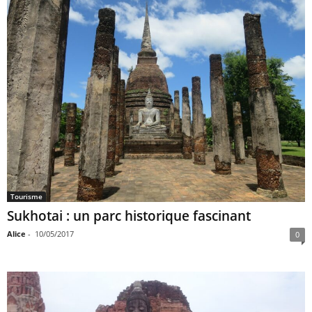
Tourisme
Sukhotai : un parc historique fascinant
Alice
-
10/05/2017
0