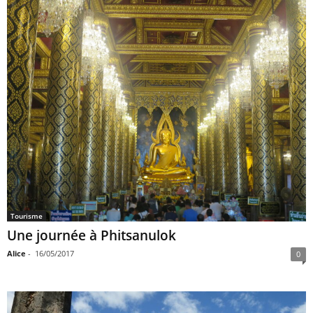
Tourisme
Une journée à Phitsanulok
Alice
-
16/05/2017
0