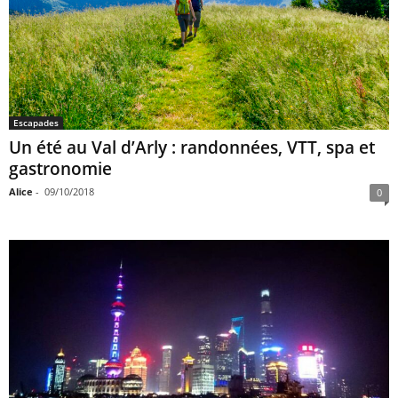
Escapades
Un été au Val d’Arly : randonnées, VTT, spa et
gastronomie
Alice
-
09/10/2018
0