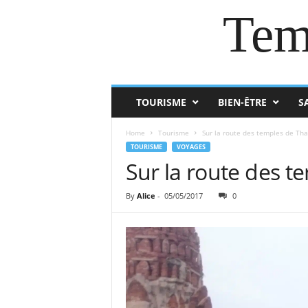
Tem
TOURISME
BIEN-ÊTRE
S
Home
Tourisme
Sur la route des temples de Tha
TOURISME
VOYAGES
Sur la route des t
By
Alice
-
05/05/2017
0