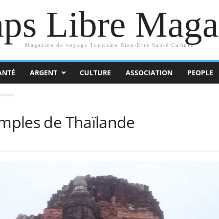
ps Libre Maga
Magazine de voyage Tourisme Bien-Être Santé Culture
ANTÉ
ARGENT
CULTURE
ASSOCIATION
PEOPLE
ïlande
emples de Thaïlande