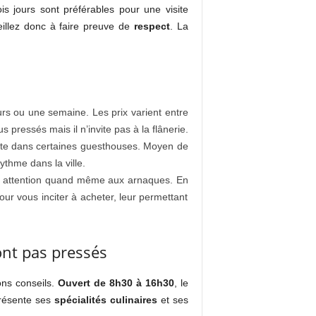
 jours sont préférables pour une visite
eillez donc à faire preuve de
respect
. La
ours ou une semaine. Les prix varient entre
s pressés mais il n’invite pas à la flânerie.
uite dans certaines guesthouses. Moyen de
thme dans la ville.
ille attention quand même aux arnaques. En
ur vous inciter à acheter, leur permettant
ont pas pressés
ons conseils.
Ouvert de 8h30 à 16h30
, le
présente ses
spécialités culinaires
et ses