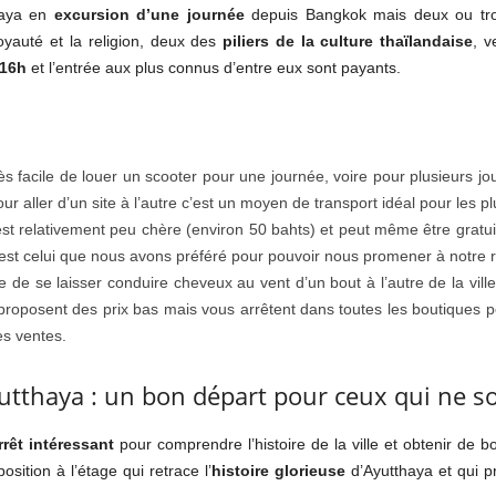
thaya en
excursion d’une journée
depuis Bangkok mais deux ou trois
oyauté et la religion, deux des
piliers de la culture thaïlandaise
, v
 16h
et l’entrée aux plus connus d’entre eux sont payants.
ès facile de louer un scooter pour une journée, voire pour plusieurs j
r aller d’un site à l’autre c’est un moyen de transport idéal pour les plu
est relativement peu chère (environ 50 bahts) et peut même être grat
est celui que nous avons préféré pour pouvoir nous promener à notre ry
le de se laisser conduire cheveux au vent d’un bout à l’autre de la v
 proposent des prix bas mais vous arrêtent dans toutes les boutiques po
es ventes.
yutthaya : un bon départ pour ceux qui ne s
rrêt intéressant
pour comprendre l’histoire de la ville et obtenir de b
sition à l’étage qui retrace l’
histoire glorieuse
d’Ayutthaya et qui 