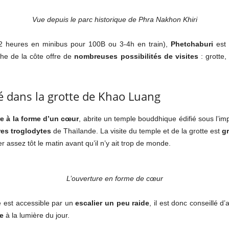
Vue depuis le parc historique de Phra Nakhon Khiri
 heures en minibus pour 100B ou 3-4h en train),
Phetchaburi
est 
che de la côte offre de
nombreuses possibilités de visites
: grotte,
 dans la grotte de Khao Luang
re à la forme d’un cœur
, abrite un temple bouddhique édifié sous l’im
es troglodytes
de Thaïlande. La visite du temple et de la grotte est
gr
r assez tôt le matin avant qu’il n’y ait trop de monde.
L’ouverture en forme de cœur
e est accessible par un
escalier un peu raide
, il est donc conseillé d
e
à la lumière du jour.