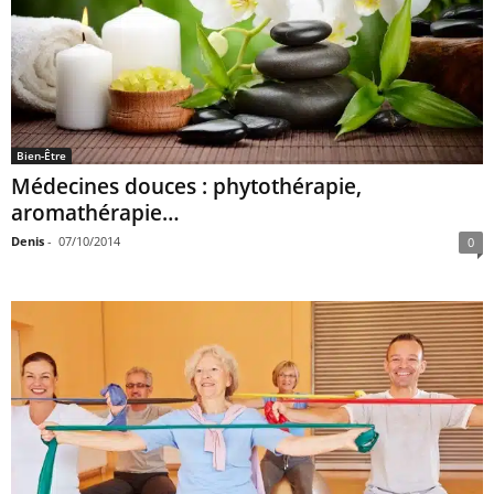
Bien-Être
Médecines douces : phytothérapie,
aromathérapie…
Denis
-
07/10/2014
0