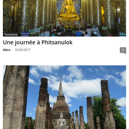
Tourisme
Une journée à Phitsanulok
Alice
-
16/05/2017
0