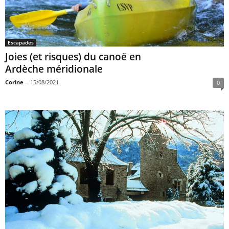
Escapades
Joies (et risques) du canoë en
Ardèche méridionale
Corine
-
15/08/2021
0