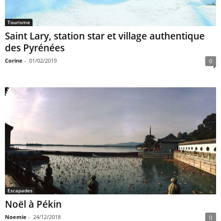
Tourisme
Saint Lary, station star et village authentique
des Pyrénées
Corine
-
01/02/2019
0
Escapades
Noël à Pékin
Noemie
-
24/12/2018
0