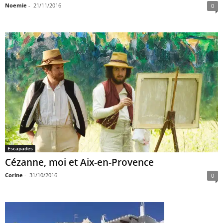
Noemie
-
21/11/2016
0
Escapades
Cézanne, moi et Aix-en-Provence
Corine
-
31/10/2016
0