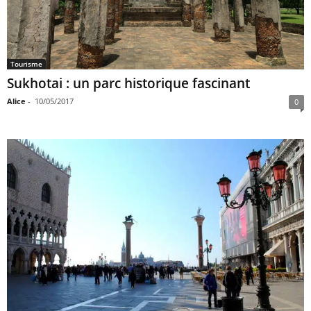
Tourisme
Sukhotai : un parc historique fascinant
Alice
-
10/05/2017
0