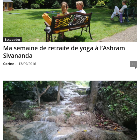
Escapades
Ma semaine de retraite de yoga à l’Ashram
Sivananda
Corine
-
13/09/2016
0