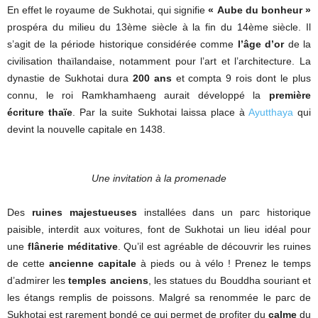
En effet le royaume de Sukhotai, qui signifie
« Aube du bonheur »
prospéra du milieu du 13ème siècle à la fin du 14ème siècle. Il
s’agit de la période historique considérée comme
l’âge d’or
de la
civilisation thaïlandaise, notamment pour l’art et l’architecture. La
dynastie de Sukhotai dura
200 ans
et compta 9 rois dont le plus
connu, le roi Ramkhamhaeng aurait développé la
première
écriture thaïe
. Par la suite Sukhotai laissa place à
Ayutthaya
qui
devint la nouvelle capitale en 1438.
Une invitation à la promenade
Des
ruines majestueuses
installées dans un parc historique
paisible, interdit aux voitures, font de Sukhotai un lieu idéal pour
une
flânerie méditative
. Qu’il est agréable de découvrir les ruines
de cette
ancienne capitale
à pieds ou à vélo ! Prenez le temps
d’admirer les
temples anciens
, les statues du Bouddha souriant et
les étangs remplis de poissons. Malgré sa renommée le parc de
Sukhotai est rarement bondé ce qui permet de profiter du
calme
du