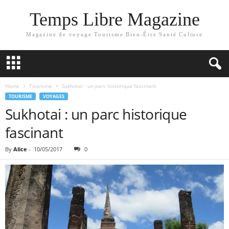
Temps Libre Magazine
Magazine de voyage Tourisme Bien-Être Santé Culture
Home
Tourisme
Sukhotai : un parc historique fascinant
TOURISME
VOYAGES
Sukhotai : un parc historique
fascinant
By
Alice
-
10/05/2017
0