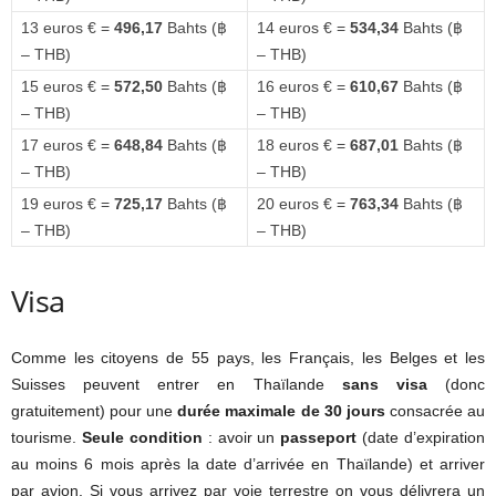
13 euros € =
496,17
Bahts (฿
14 euros € =
534,34
Bahts (฿
– THB)
– THB)
15 euros € =
572,50
Bahts (฿
16 euros € =
610,67
Bahts (฿
– THB)
– THB)
17 euros € =
648,84
Bahts (฿
18 euros € =
687,01
Bahts (฿
– THB)
– THB)
19 euros € =
725,17
Bahts (฿
20 euros € =
763,34
Bahts (฿
– THB)
– THB)
Visa
Comme les citoyens de 55 pays, les Français, les Belges et les
Suisses peuvent entrer en Thaïlande
sans visa
(donc
gratuitement) pour une
durée maximale de 30 jours
consacrée au
tourisme.
Seule condition
: avoir un
passeport
(date d’expiration
au moins 6 mois après la date d’arrivée en Thaïlande) et arriver
par avion. Si vous arrivez par voie terrestre on vous délivrera un