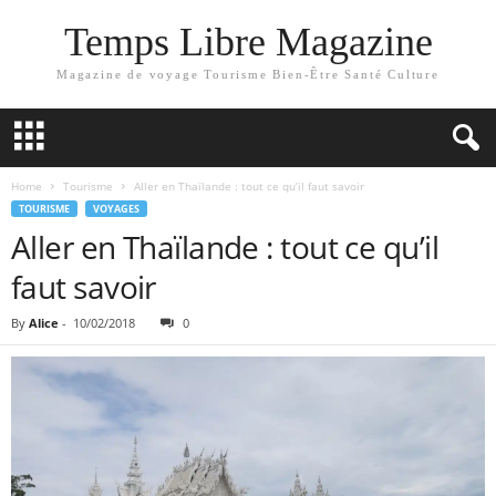
Temps Libre Magazine
Magazine de voyage Tourisme Bien-Être Santé Culture
Home
Tourisme
Aller en Thaïlande : tout ce qu’il faut savoir
TOURISME
VOYAGES
Aller en Thaïlande : tout ce qu’il
faut savoir
By
Alice
-
10/02/2018
0