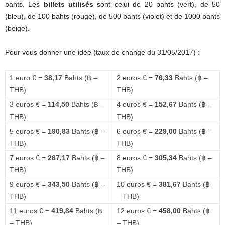
bahts. Les
billets utilisés
sont celui de 20 bahts (vert), de 50
(bleu), de 100 bahts (rouge), de 500 bahts (violet) et de 1000 bahts
(beige).
Pour vous donner une idée (taux de change du 31/05/2017) :
1 euro € =
38,17
Bahts (฿ –
2 euros € =
76,33
Bahts (฿ –
THB)
THB)
3 euros € =
114,50
Bahts (฿ –
4 euros € =
152,67
Bahts (฿ –
THB)
THB)
5 euros € =
190,83
Bahts (฿ –
6 euros € =
229,00
Bahts (฿ –
THB)
THB)
7 euros € =
267,17
Bahts (฿ –
8 euros € =
305,34
Bahts (฿ –
THB)
THB)
9 euros € =
343,50
Bahts (฿ –
10 euros € =
381,67
Bahts (฿
THB)
– THB)
11 euros € =
419,84
Bahts (฿
12 euros € =
458,00
Bahts (฿
– THB)
– THB)